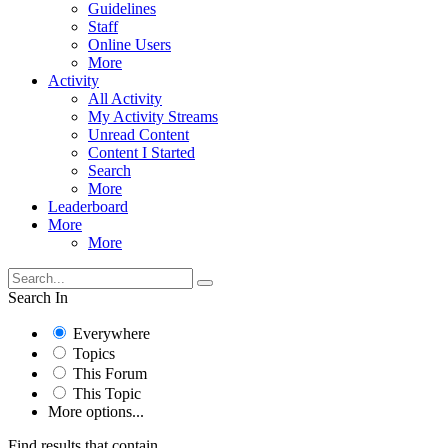
Guidelines
Staff
Online Users
More
Activity
All Activity
My Activity Streams
Unread Content
Content I Started
Search
More
Leaderboard
More
More
Search In
Everywhere
Topics
This Forum
This Topic
More options...
Find results that contain...