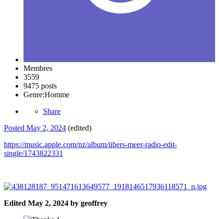
Membres
3559
9475 posts
Genre:
Homme
Share
Posted
May 2, 2024
(edited)
https://music.apple.com/nz/album/übers-meer-radio-edit-
single/1743822331
Edited
May 2, 2024
by geoffrey