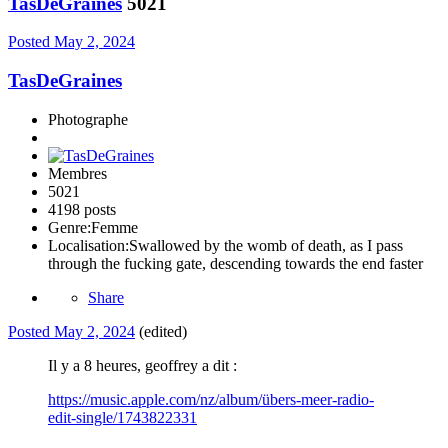
TasDeGraines
5021
Posted
May 2, 2024
TasDeGraines
Photographe
Membres
5021
4198 posts
Genre:
Femme
Localisation:
Swallowed by the womb of death, as I pass
through the fucking gate, descending towards the end faster
Share
Posted
May 2, 2024
(edited)
Il y a 8 heures, geoffrey a dit :
https://music.apple.com/nz/album/übers-meer-radio-
edit-single/1743822331