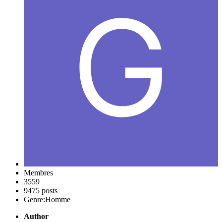
Membres
3559
9475 posts
Genre:
Homme
Author