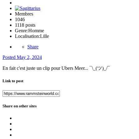
Membres
1046
1118 posts
Genre:
Homme
Localisation:
Lille
Share
Posted
May 2, 2024
En fait c'est juste un clip pour Ubers Meer... ¯⁠\⁠_⁠(⁠ツ⁠)⁠_⁠/⁠¯
Link to post
Share on other sites