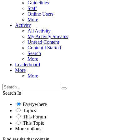
Guidelines
Staff
Online Users
More
Activity
All Activity
My Activity Streams
Unread Content
Content I Started
Search
More
Leaderboard
More
More
Search In
Everywhere
Topics
This Forum
This Topic
More options...
Find results that contain...