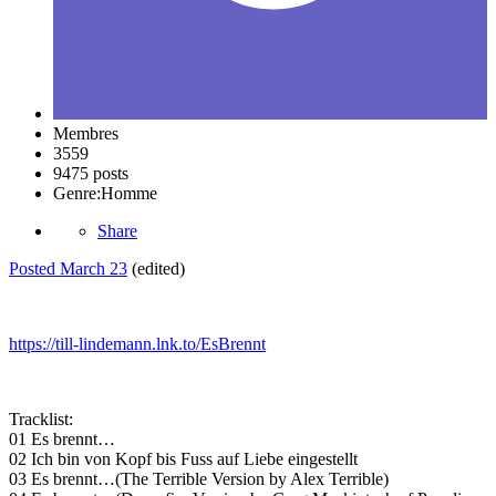
Membres
3559
9475 posts
Genre:
Homme
Share
Posted
March 23
(edited)
https://till-lindemann.lnk.to/EsBrennt
Tracklist:
01 Es brennt…
02 Ich bin von Kopf bis Fuss auf Liebe eingestellt
03 Es brennt…(The Terrible Version by Alex Terrible)