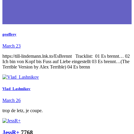
geoffrey
March 23
https://till-lindemann.lnk.to/EsBrennt Tracklist: 01 Es brennt… 02
Ich bin von Kopf bis Fuss auf Liebe eingestellt 03 Es brennt…(The
Terrible Version by Alex Terrible) 04 Es brenn
Vlad_Lashnikov
March 26
trop de letz, je coupe.
JessR+
7768