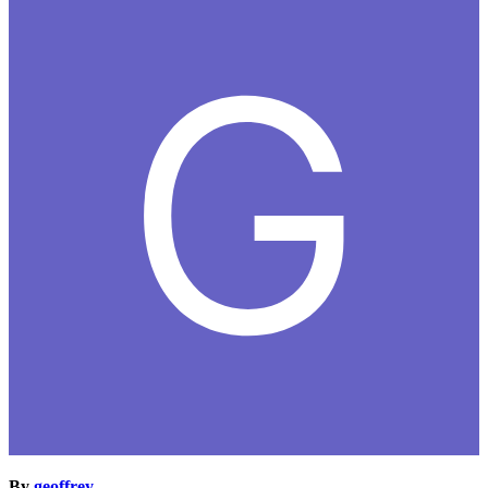
By
geoffrey
,