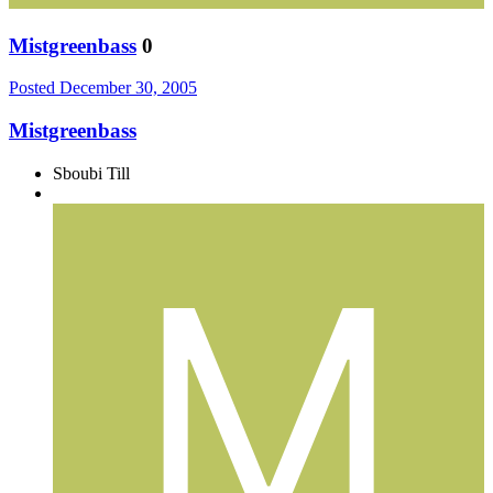
Mistgreenbass
0
Posted
December 30, 2005
Mistgreenbass
Sboubi Till