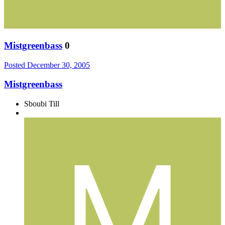
Mistgreenbass
0
Posted
December 30, 2005
Mistgreenbass
Sboubi Till