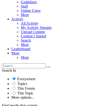
Guidelines
Staff
Online Users
More
Activity
All Activity
My Activity Streams
Unread Content
Content I Started
Search
More
Leaderboard
More
More
Search In
Everywhere
Topics
This Forum
This Topic
More options...
Find results that contain...