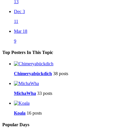
13
Dec 3
11
Mar 18
9
Top Posters In This Topic
Chimeryabückdich
38 posts
MichaWha
33 posts
Koala
16 posts
Popular Days