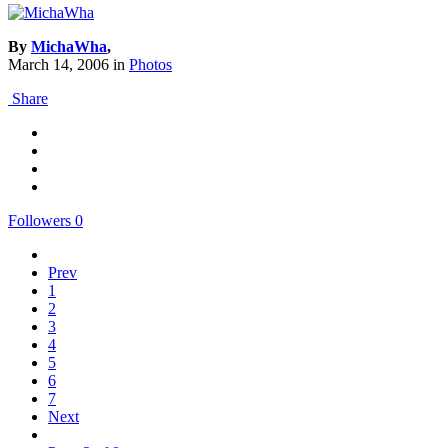
By
MichaWha
,
March 14, 2006
in
Photos
Share
Followers
0
Prev
1
2
3
4
5
6
7
Next