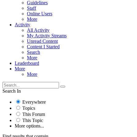
Guidelines
Staff
Online Users
More
Activity
All Activity
My Activity Streams
Unread Content
Content I Started
Search
More
Leaderboard
More
More
Search In
Everywhere
Topics
This Forum
This Topic
More options...
Find results that contain...