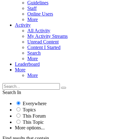
Guidelines
Staff
Online Users
More
Activity
All Activity
My Activity Streams
Unread Content
Content I Started
Search
More
Leaderboard
More
More
Search In
Everywhere
Topics
This Forum
This Topic
More options...
Find results that contain...