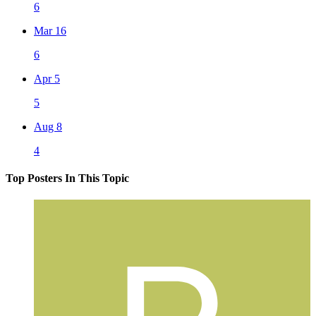
6
Mar 16
6
Apr 5
5
Aug 8
4
Top Posters In This Topic