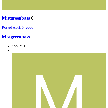
Mistgreenbass
0
Posted
April 5, 2006
Mistgreenbass
Sboubi Till