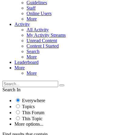
Guidelines
Staff
Online Users
More
Activity
All Activity
My Activity Streams
Unread Content
Content I Started
Search
More
Leaderboard
More
More
Search In
Everywhere
Topics
This Forum
This Topic
More options...
Find results that contain...