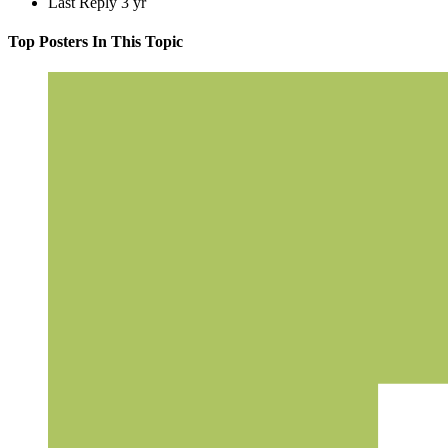
Last Reply
3 yr
Top Posters In This Topic