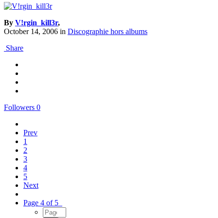
By
V!rgin_kill3r
,
October 14, 2006
in
Discographie hors albums
Share
Followers
0
Prev
1
2
3
4
5
Next
Page 4 of 5