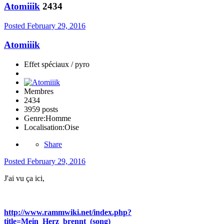
Atomiiik
2434
Posted
February 29, 2016
Atomiiik
Effet spéciaux / pyro
Membres
2434
3959 posts
Genre:
Homme
Localisation:
Oise
Share
Posted
February 29, 2016
J'ai vu ça ici,
http://www.rammwiki.net/index.php?
title=Mein_Herz_brennt_(song)