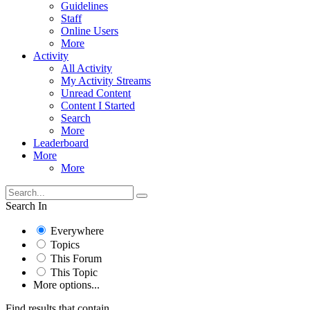
Guidelines
Staff
Online Users
More
Activity
All Activity
My Activity Streams
Unread Content
Content I Started
Search
More
Leaderboard
More
More
Search In
Everywhere
Topics
This Forum
This Topic
More options...
Find results that contain...