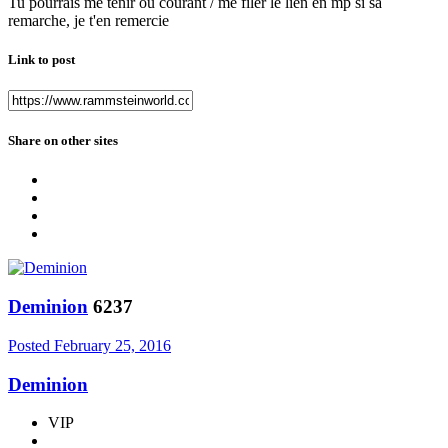
Tu pourrais me tenir ou courant / me filer le lien en mp si sa
remarche, je t'en remercie
Link to post
Share on other sites
Deminion
6237
Posted
February 25, 2016
Deminion
VIP