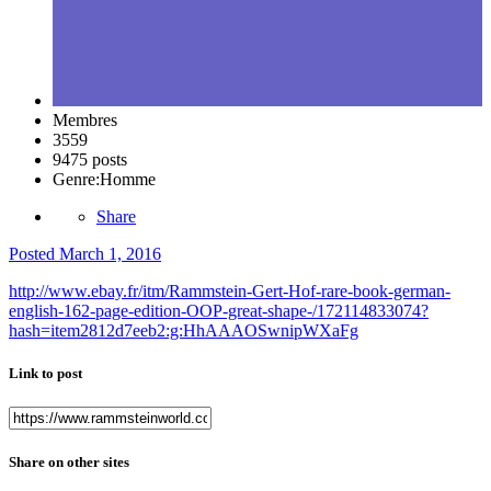
Membres
3559
9475 posts
Genre:
Homme
Share
Posted
March 1, 2016
http://www.ebay.fr/itm/Rammstein-Gert-Hof-rare-book-german-
english-162-page-edition-OOP-great-shape-/172114833074?
hash=item2812d7eeb2:g:HhAAAOSwnipWXaFg
Link to post
Share on other sites