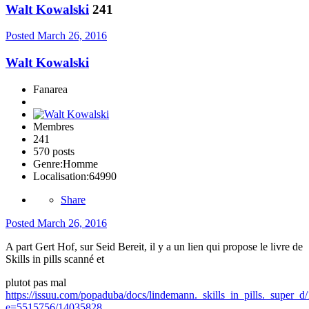
Walt Kowalski
241
Posted
March 26, 2016
Walt Kowalski
Fanarea
Membres
241
570 posts
Genre:
Homme
Localisation:
64990
Share
Posted
March 26, 2016
A part Gert Hof, sur Seid Bereit, il y a un lien qui propose le livre de
Skills in pills scanné et
plutot pas mal
https://issuu.com/popaduba/docs/lindemann._skills_in_pills._super_d
e=5515756/14035828