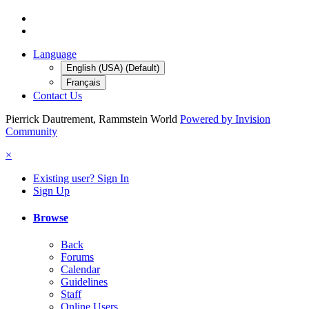
Language
English (USA) (Default)
Français
Contact Us
Pierrick Dautrement, Rammstein World
Powered by Invision
Community
×
Existing user? Sign In
Sign Up
Browse
Back
Forums
Calendar
Guidelines
Staff
Online Users