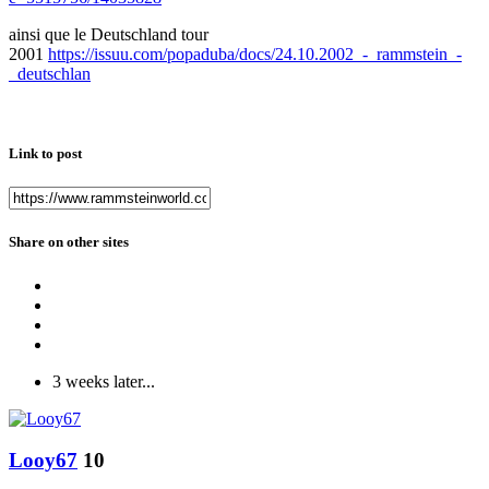
ainsi que le Deutschland tour
2001
https://issuu.com/popaduba/docs/24.10.2002_-_rammstein_-
_deutschlan
Link to post
Share on other sites
3 weeks later...
Looy67
10