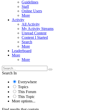
Guidelines
Staff
Online Users
More
Activity
All Activity
My Activity Streams
Unread Content
Content I Started
Search
More
Leaderboard
More
More
Search In
Everywhere
Topics
This Forum
This Topic
More options...
Find results that contain...