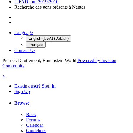
LIFAD tour 2019-2010
Recherche des gens présents à Nantes
Language
English (USA) (Default)
Français
Contact Us
Pierrick Dautrement, Rammstein World
Powered by Invision
Community
×
Existing user? Sign In
Sign Up
Browse
Back
Forums
Calendar
Guidelines