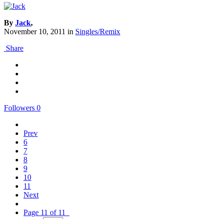
By
Jack
,
November 10, 2011
in
Singles/Remix
Share
Followers
0
Prev
6
7
8
9
10
11
Next
Page 11 of 11