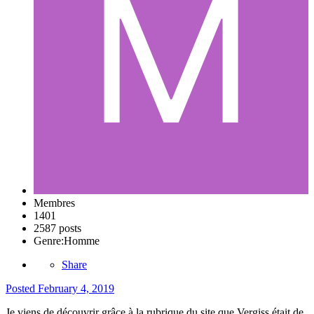
Membres
1401
2587 posts
Genre:
Homme
Share
Posted
February 4, 2019
Je viens de découvrir grâce à la rubrique du site que Vergiss était de