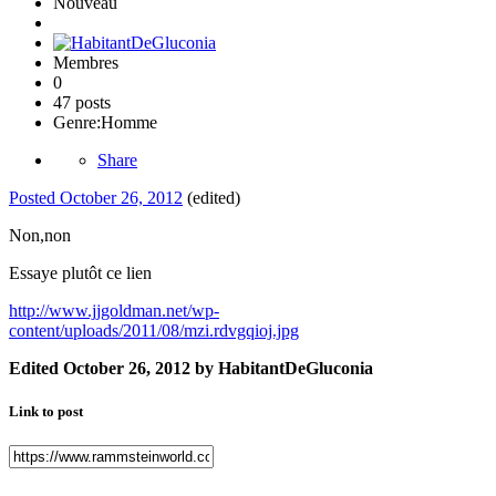
Nouveau
Membres
0
47 posts
Genre:
Homme
Share
Posted
October 26, 2012
(edited)
Non,non
Essaye plutôt ce lien
http://www.jjgoldman.net/wp-
content/uploads/2011/08/mzi.rdvgqioj.jpg
Edited
October 26, 2012
by HabitantDeGluconia
Link to post