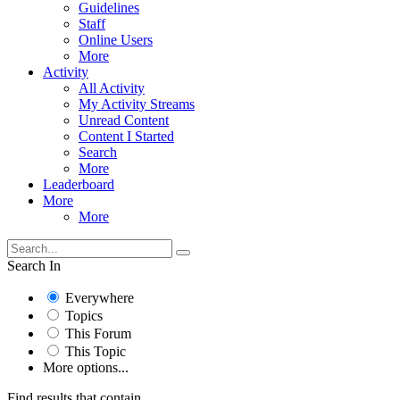
Guidelines
Staff
Online Users
More
Activity
All Activity
My Activity Streams
Unread Content
Content I Started
Search
More
Leaderboard
More
More
Search In
Everywhere
Topics
This Forum
This Topic
More options...
Find results that contain...