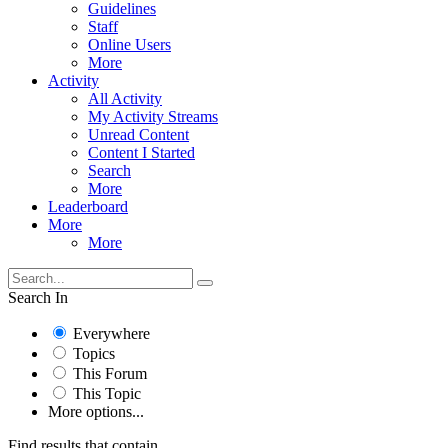
Guidelines
Staff
Online Users
More
Activity
All Activity
My Activity Streams
Unread Content
Content I Started
Search
More
Leaderboard
More
More
Search In
Everywhere
Topics
This Forum
This Topic
More options...
Find results that contain...