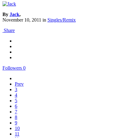
By
Jack
,
November 10, 2011
in
Singles/Remix
Share
Followers
0
Prev
3
4
5
6
7
8
9
10
11