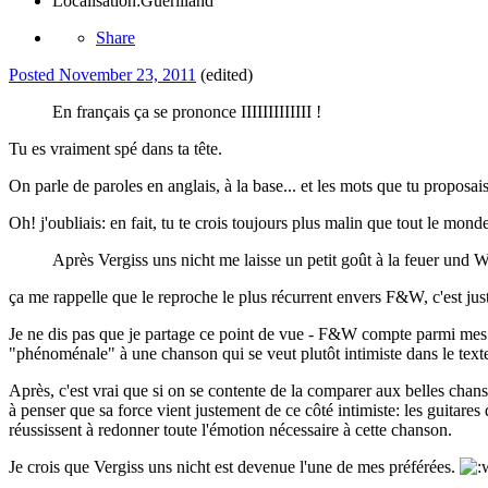
Localisation:
Guerilland
Share
Posted
November 23, 2011
(edited)
En français ça se prononce IIIIIIIIIIIII !
Tu es vraiment spé dans ta tête.
On parle de paroles en anglais, à la base... et les mots que tu proposais
Oh! j'oubliais: en fait, tu te crois toujours plus malin que tout le mond
Après Vergiss uns nicht me laisse un petit goût à la feuer und
ça me rappelle que le reproche le plus récurrent envers F&W, c'est jus
Je ne dis pas que je partage ce point de vue - F&W compte parmi mes p
"phénoménale" à une chanson qui se veut plutôt intimiste dans le texte.
Après, c'est vrai que si on se contente de la comparer aux belles cha
à penser que sa force vient justement de ce côté intimiste: les guitares
réussissent à redonner toute l'émotion nécessaire à cette chanson.
Je crois que Vergiss uns nicht est devenue l'une de mes préférées.