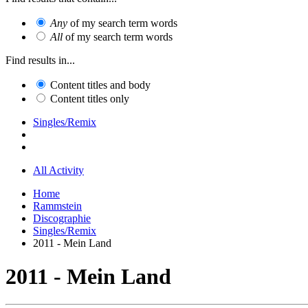
Any
of my search term words
All
of my search term words
Find results in...
Content titles and body
Content titles only
Singles/Remix
All Activity
Home
Rammstein
Discographie
Singles/Remix
2011 - Mein Land
2011 - Mein Land