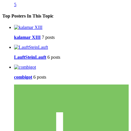
5
Top Posters In This Topic
kalamar XIII
7 posts
LauftSteinLauft
6 posts
combigot
6 posts