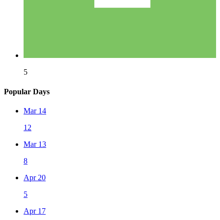
5
Popular Days
Mar 14
12
Mar 13
8
Apr 20
5
Apr 17