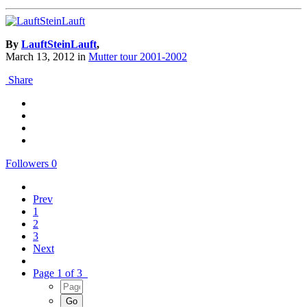
By
LauftSteinLauft
,
March 13, 2012
in
Mutter tour 2001-2002
Share
Followers
0
Prev
1
2
3
Next
Page 1 of 3