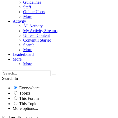
Guidelines
Staff
Online Users
More
Activity
All Activity
My Activity Streams
Unread Content
Content I Started
Search
More
Leaderboard
More
More
Search In
Everywhere
Topics
This Forum
This Topic
More options...
Find results that contain...