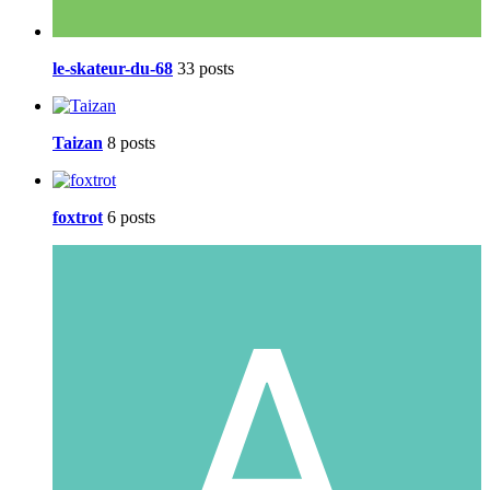
le-skateur-du-68
33 posts
Taizan
8 posts
foxtrot
6 posts