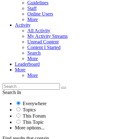
Guidelines
Staff
Online Users
More
Activity
All Activity
My Activity Streams
Unread Content
Content I Started
Search
More
Leaderboard
More
More
Search In
Everywhere
Topics
This Forum
This Topic
More options...
Find results that contain...