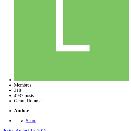
Membres
318
4937 posts
Genre:
Homme
Author
Share
Posted
August 15, 2015