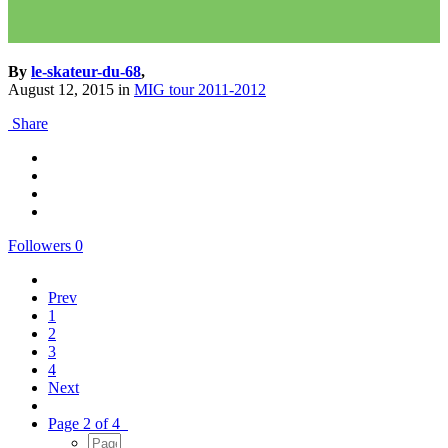
By
le-skateur-du-68
,
August 12, 2015
in
MIG tour 2011-2012
Share
Followers
0
Prev
1
2
3
4
Next
Page 2 of 4