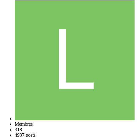
Membres
318
4937 posts