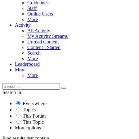
Guidelines
Staff
Online Users
More
Activity
All Activity
My Activity Streams
Unread Content
Content I Started
Search
More
Leaderboard
More
More
Search In
Everywhere
Topics
This Forum
This Topic
More options...
Find results that contain...