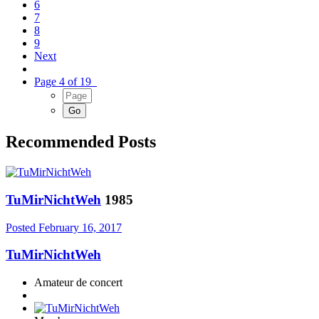
6
7
8
9
Next
Page 4 of 19
Recommended Posts
TuMirNichtWeh
1985
Posted
February 16, 2017
TuMirNichtWeh
Amateur de concert