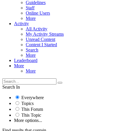
Guidelines
Staff
Online Users
More
Activity
All Activity
My Activity Streams
Unread Content
Content I Started
Search
More
Leaderboard
More
More
Search In
Everywhere
Topics
This Forum
This Topic
More options...
Find results that contain...