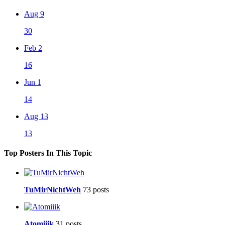
Aug 9
30
Feb 2
16
Jun 1
14
Aug 13
13
Top Posters In This Topic
TuMirNichtWeh
73 posts
Atomiiik
31 posts