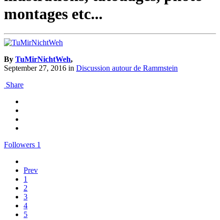
montages etc...
By
TuMirNichtWeh
,
September 27, 2016
in
Discussion autour de Rammstein
Share
Followers
1
Prev
1
2
3
4
5