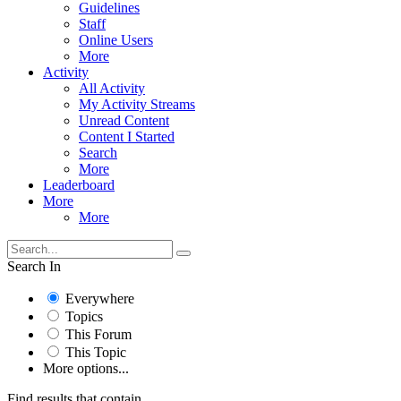
Guidelines
Staff
Online Users
More
Activity
All Activity
My Activity Streams
Unread Content
Content I Started
Search
More
Leaderboard
More
More
Search In
Everywhere
Topics
This Forum
This Topic
More options...
Find results that contain...