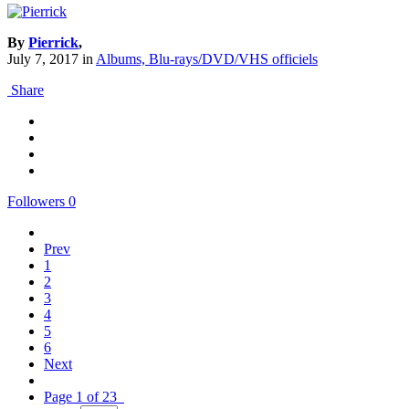
By
Pierrick
,
July 7, 2017
in
Albums, Blu-rays/DVD/VHS officiels
Share
Followers
0
Prev
1
2
3
4
5
6
Next
Page 1 of 23