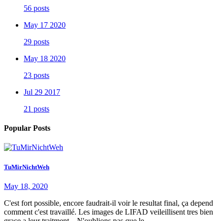
56 posts
May 17 2020
29 posts
May 18 2020
23 posts
Jul 29 2017
21 posts
Popular Posts
TuMirNichtWeh
May 18, 2020
C'est fort possible, encore faudrait-il voir le resultat final, ça depend
comment c'est travaillé. Les images de LIFAD veileillisent tres bien
grace a leur traitment. N'oublions pas que le