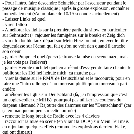
- Pour l'intro, faire descendre Schneider par l'ascenseur pendant le
passage de musique classique ; après la grosse explosion, enchaîner
immédiatement (y'a un blanc de 10/15 secondes actuellement).
- Laisser Links tel quel
- virer Tattoo
- Améliorer les lights sur la première partie du show, en particulier
sur Sehnsucht (+ rajouter les fumigènes sur le break) et Zeig dich
- virer le double faux départ sur Mein Herz brennt ; enlever le filtre
dégueulasse sur l'écran qui fait qu'on ne voit rien quand il arrache
son coeur
- garder Puppe tel quel (perso je trouve la mise en scène naze, mais
je les vois pas l'enlever)
- garder Heirate mich tel quel en arrêtant d'essayer de faire chanter le
public sur les Hei hei heirate mich, ça marche pas.
- virer la danse sur le RMX de Deutschland et le raccourcir, pour en
faire une "intro rallongée" au morceau plutôt qu'un morceau à part
entière
- améliorer les lights sur Deutschland (là, j'ai l'impression que c'est
un copier-coller de MHB), pourquoi pas utiliser les couleurs du
drapeau allemand ? Rajouter des flammes sur les "Deutschland" (car
ça en manque un peu sur cette tournée)
- remettre le long break de Radio avec les 4 claviers
- raccourcir la mise en scène (en virant la DCA) sur Mein Teil mais
en rajoutant quelques effets (comme les explosions derrière Flake,
qui ont disparu)