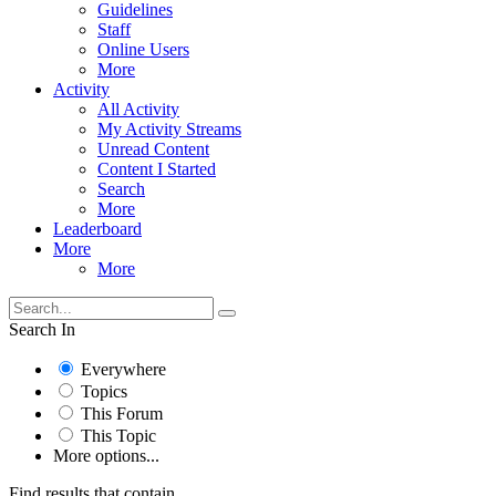
Guidelines
Staff
Online Users
More
Activity
All Activity
My Activity Streams
Unread Content
Content I Started
Search
More
Leaderboard
More
More
Search In
Everywhere
Topics
This Forum
This Topic
More options...
Find results that contain...