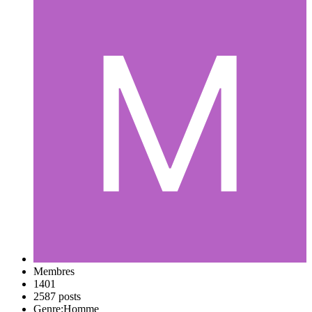
Membres
1401
2587 posts
Genre:
Homme