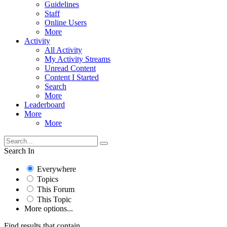
Guidelines
Staff
Online Users
More
Activity
All Activity
My Activity Streams
Unread Content
Content I Started
Search
More
Leaderboard
More
More
Search In
Everywhere
Topics
This Forum
This Topic
More options...
Find results that contain...