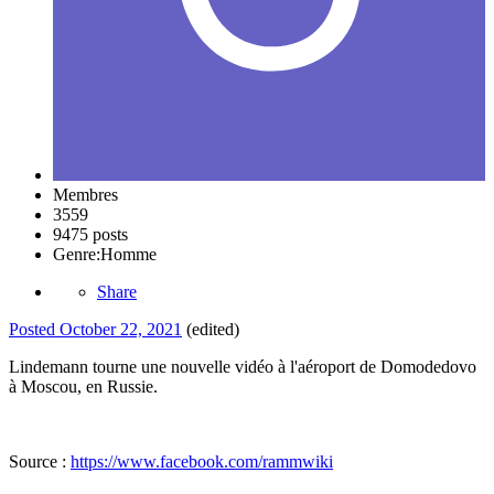
Membres
3559
9475 posts
Genre:
Homme
Share
Posted
October 22, 2021
(edited)
Lindemann tourne une nouvelle vidéo à l'aéroport de Domodedovo
à Moscou, en Russie.
Source
:
https://www.facebook.com/rammwiki