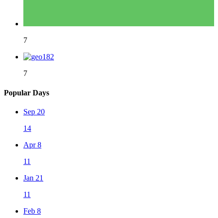
7
7
Popular Days
Sep 20
14
Apr 8
11
Jan 21
11
Feb 8