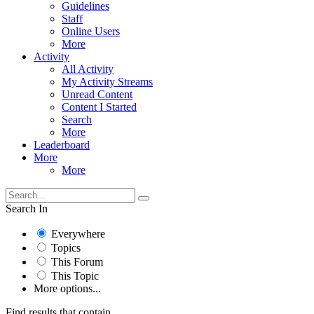
Guidelines
Staff
Online Users
More
Activity
All Activity
My Activity Streams
Unread Content
Content I Started
Search
More
Leaderboard
More
More
Search In
Everywhere
Topics
This Forum
This Topic
More options...
Find results that contain...