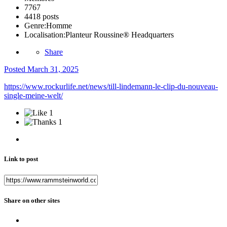
7767
4418 posts
Genre:
Homme
Localisation:
Planteur Roussine® Headquarters
Share
Posted
March 31, 2025
https://www.rockurlife.net/news/till-lindemann-le-clip-du-nouveau-
single-meine-welt/
1
1
Link to post
Share on other sites