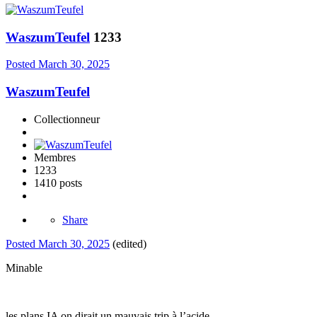
WaszumTeufel
1233
Posted
March 30, 2025
WaszumTeufel
Collectionneur
Membres
1233
1410 posts
Share
Posted
March 30, 2025
(edited)
Minable
les plans IA on dirait un mauvais trip à l’acide.