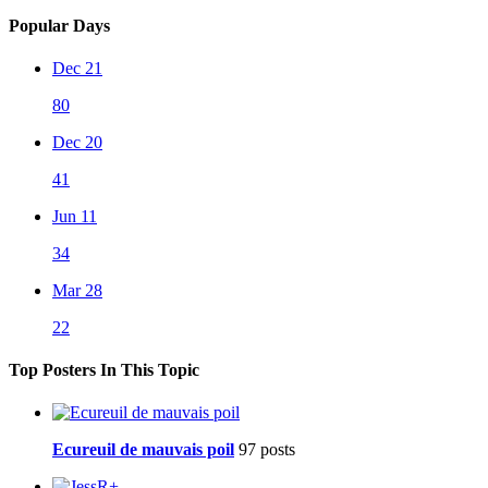
Popular Days
Dec 21
80
Dec 20
41
Jun 11
34
Mar 28
22
Top Posters In This Topic
Ecureuil de mauvais poil
97 posts