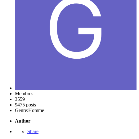
Membres
3559
9475 posts
Genre:
Homme
Author
Share