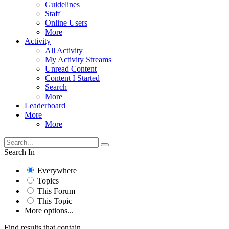
Guidelines
Staff
Online Users
More
Activity
All Activity
My Activity Streams
Unread Content
Content I Started
Search
More
Leaderboard
More
More
Search In
Everywhere
Topics
This Forum
This Topic
More options...
Find results that contain...