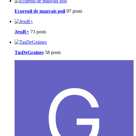
Ecureuil de mauvais poil
97 posts
JessR+
73 posts
TasDeGraines
58 posts