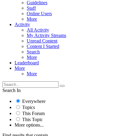
Guidelines
Staff
Online Users
More
Activity
All Activity
My Activity Streams
Unread Content
Content I Started
Search
More
Leaderboard
More
More
Search In
Everywhere
Topics
This Forum
This Topic
More options...
Find results that contain...