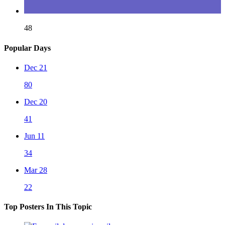
48
Popular Days
Dec 21
80
Dec 20
41
Jun 11
34
Mar 28
22
Top Posters In This Topic