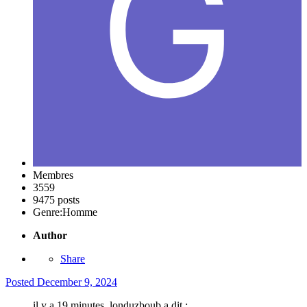
Membres
3559
9475 posts
Genre:
Homme
Author
Share
Posted
December 9, 2024
il y a 19 minutes, londuzboub a dit :