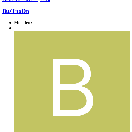
BusTnoOn
Metalleux