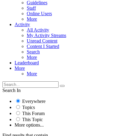
Guidelines
Staff
Online Users
More
Activity
All Activity
My Activity Streams
Unread Content
Content I Started
Search
More
Leaderboard
More
More
Search In
Everywhere
Topics
This Forum
This Topic
More options...
Find results that contain...