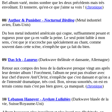
Bel album varié, moins sombre que les deux précédents mais très
envoûtant. Et tonnerre, qu'est-ce que j'aime sa voix ! (
chronique
)
08/
Author & Punisher -
Nocturnal Birding
(Metal industriel
avien, États-Unis)
Du bon metal industriel américain qui cogne, suffisamment pesant et
rugueux pour que ça en vaille la peine. Le seul point faible à mon
sens, c'est que je n'accroche pas spécialement au chant, comme
souvent dans cette scène, n'empêche que ça fait du bien.
09/
Das Ich -
Lazarus
(Darkwave théâtrale et dansante, Allemagne)
Retour aux compos des boss de la darkwave presque vingt ans après
leur dernier album ! Forcément, l'album ne peut pas rivaliser avec
leur chef d'œuvre
Anti'Christ
, n'empêche que c'est dansant et qu'on a
de l'intensité dramatique, très cool. Bon, niveau sonorités, on est en
terrain connu mais c'est pas bien grave, ça manquait. (
chronique
)
10/
Lebanon Hanover -
Asylum Lullabies
(Darkwave blasée de la
vie, Suisse/Royaume-Uni)