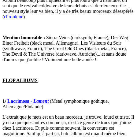
Album beaucoup plus inquiétant et plus lourd que d'habitude, on
sent que le revival coldwave de leurs débuts est derrière eux. Ce
nouveau style leur va bien, il y a de très beaux morceaux désespérés.
(
chronique
)
Mention honorable
:
Sierra Veins (darksynth, France), Der Weg
Einer Freiheit (black metal, Allemagne), Les Visiteurs du Soir
(synthwave, France), The Great Old Ones (black metal, France),
The Devil & The Universe (darkwave, Autriche)... et sans doute
d'autres que j'oublie ! Vraiment une belle année !
FLOP ALBUMS
1/
Lacrimosa -
Lament
(Metal symphonique gothique,
Allemagne/Finlande)
L'extrait que je mets est un beau morceau, je trouve, lourd et triste. Il
y en a quelques autres comme ça, c'est ce genre de trucs que j'aime
chez Lacrimosa. Et puis comme souvent, la couverture est
magnifique. Sauf qu'à part ça, bah l'album est quand même bien