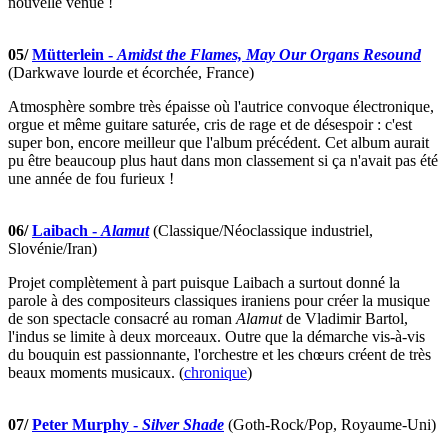
nouvelle venue !
05/
Mütterlein -
Amidst the Flames, May Our Organs Resound
(Darkwave lourde et écorchée, France)
Atmosphère sombre très épaisse où l'autrice convoque électronique,
orgue et même guitare saturée, cris de rage et de désespoir : c'est
super bon, encore meilleur que l'album précédent. Cet album aurait
pu être beaucoup plus haut dans mon classement si ça n'avait pas été
une année de fou furieux !
06/
Laibach -
Alamut
(Classique/Néoclassique industriel,
Slovénie/Iran)
Projet complètement à part puisque Laibach a surtout donné la
parole à des compositeurs classiques iraniens pour créer la musique
de son spectacle consacré au roman
Alamut
de Vladimir Bartol,
l'indus se limite à deux morceaux. Outre que la démarche vis-à-vis
du bouquin est passionnante, l'orchestre et les chœurs créent de très
beaux moments musicaux. (
chronique
)
07/
Peter Murphy -
Silver Shade
(Goth-Rock/Pop, Royaume-Uni)