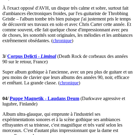
À l'exact opposé d'AVH, un disque très calme et sobre, surtout fait
d'ambiances électroniques froides, par l'ex-guitariste de Throbbing
Gristle – l'album tombe très bien puisque j'ai justement pris le temps
de découvrir ses travaux en solo et avec Chris Carter cette année. Et
comme souvent, elle fait quelque chose d'impressionnant avec peu
de choses, les sonorités sont originales, les mélodies et les ambiances
extrêmement obsédantes. (
chronique
)
3/
Corpus Delicti -
Liminal
(Death Rock de corbeaux des années
90 sur le retour, France)
Super album gothique à l'ancienne, avec un peu plus de guitare et un
peu moins de clavier que leurs albums des années 90, noir, efficace
et entêtant. La grande classe. (
chronique
)
04/
Puppe Magnetik - Laudans Deum
(Darkwave agressive et
lugubre, Finlande)
Album ultra-glauque, qui emprunte à l'industriel ses
expérimentations sonores et à la scène gothique ses ambiances
effrayantes et sa tristesse, c'est magnifique et très varié selon les
morceaux. C'est d'autant plus impressionnant que la dame est