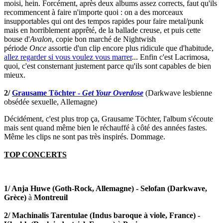
moisi, hein. Forcément, après deux albums assez corrects, faut qu'ils
recommencent à faire n'importe quoi : on a des morceaux
insupportables qui ont des tempos rapides pour faire metal/punk
mais en horriblement apprêté, de la ballade creuse, et puis cette
bouse d'
Avalon
, copie bon marché de Nightwish
période
Once
assortie d'un clip encore plus ridicule que d'habitude,
allez regarder si vous voulez vous marrer
... Enfin c'est Lacrimosa,
quoi, c'est consternant justement parce qu'ils sont capables de bien
mieux.
2/
Grausame Töchter -
Get Your Overdose
(Darkwave lesbienne
obsédée sexuelle, Allemagne)
Décidément, c'est plus trop ça, Grausame Töchter, l'album s'écoute
mais sent quand même bien le réchauffé à côté des années fastes.
Même les clips ne sont pas très inspirés. Dommage.
TOP CONCERTS
1/ Anja Huwe (Goth-Rock, Allemagne) - Selofan (Darkwave,
Grèce)
à
Montreuil
2/ Machinalis Tarentulae
(Indus baroque à viole, France) -