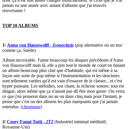
donc ça a été une année chargée musicalement. Je crois que je n'ai
jamais eu une année avec autant d'albums que j'ai trouvés
renversants !
TOP 10 ALBUMS
1/
Anna von Hausswolff -
Iconoclasts
(pop alternative ou un truc
comme ça, Suède)
Album incroyable. J'aime beaucoup les disques précédents d'Anna
von Hausswolff mais là, elle a pris tout le monde de court en faisant
un album beaucoup plus clair que d'habitude, qui est même à sa
façon une sorte de pop même si l'instrumentation et les structures
sont tellement variées qu'il est vain d'essayer de le classer... et c'est
hyper puissant. Les mélodies, son chant, la richesse sonore, tout est
dingue, alors même que ça n'aurait pas dû être mon genre. On verra
ce que j'en penserai dans un an ou dans cinq mais pour l'instant, je
pense que c'est un des albums les plus marquants que j'ai jamais
entendus. (
chronique
)
2/
Cosey Fanni Tutti -
2T2
(Industriel minimal méditatif,
Royaume-Uni)