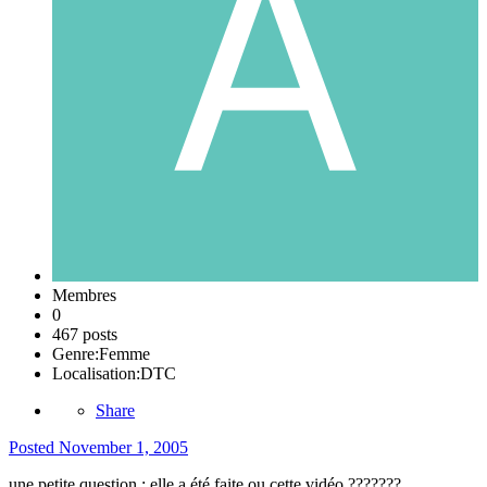
Membres
0
467 posts
Genre:
Femme
Localisation:
DTC
Share
Posted
November 1, 2005
une petite question : elle a été faite ou cette vidéo ???????