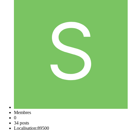
Membres
0
34 posts
Localisation:
89500