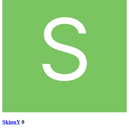
SkinnY
0