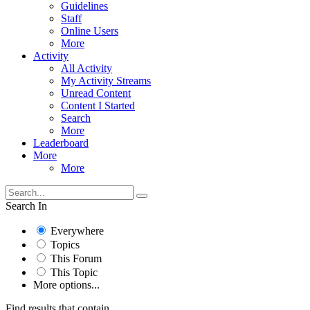
Guidelines
Staff
Online Users
More
Activity
All Activity
My Activity Streams
Unread Content
Content I Started
Search
More
Leaderboard
More
More
Search In
Everywhere
Topics
This Forum
This Topic
More options...
Find results that contain...