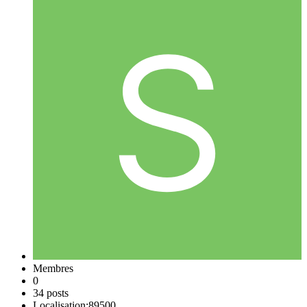
Membres
0
34 posts
Localisation:
89500