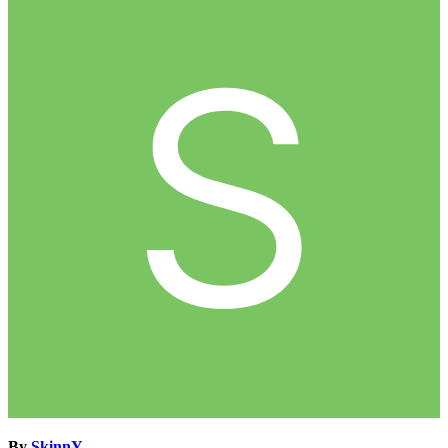
By
SkinnY
,