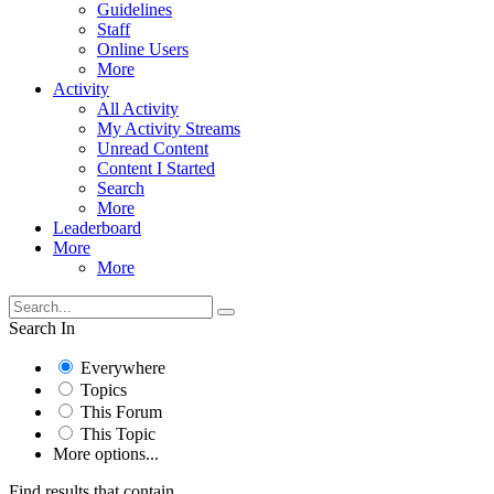
Guidelines
Staff
Online Users
More
Activity
All Activity
My Activity Streams
Unread Content
Content I Started
Search
More
Leaderboard
More
More
Search In
Everywhere
Topics
This Forum
This Topic
More options...
Find results that contain...