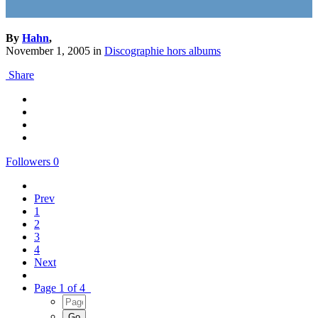
By
Hahn
,
November 1, 2005
in
Discographie hors albums
Share
Followers
0
Prev
1
2
3
4
Next
Page 1 of 4