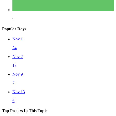
6
Popular Days
Nov 1
24
Nov 2
18
Nov 9
7
Nov 13
6
Top Posters In This Topic