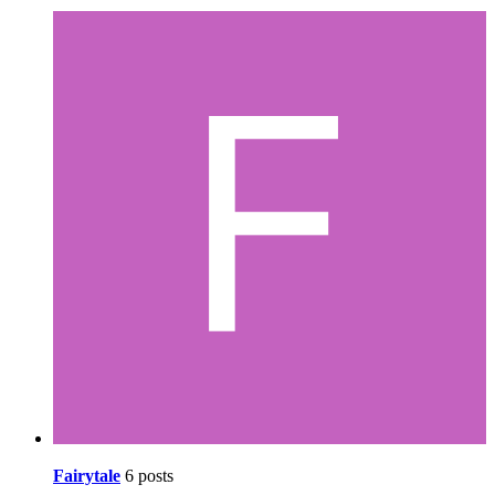
Fairytale
6 posts