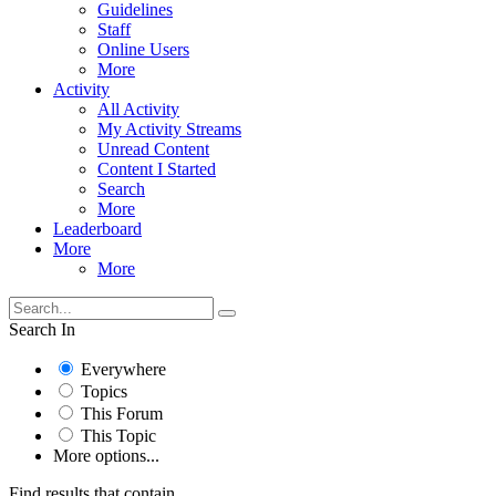
Guidelines
Staff
Online Users
More
Activity
All Activity
My Activity Streams
Unread Content
Content I Started
Search
More
Leaderboard
More
More
Search In
Everywhere
Topics
This Forum
This Topic
More options...
Find results that contain...