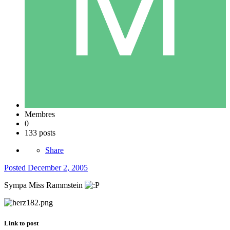
Membres
0
133 posts
Share
Posted
December 2, 2005
Sympa Miss Rammstein
Link to post