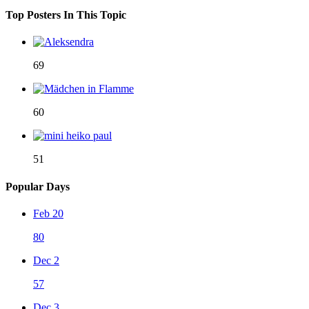
Top Posters In This Topic
69
60
51
Popular Days
Feb 20
80
Dec 2
57
Dec 3