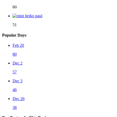
60
51
Popular Days
Feb 20
80
Dec 2
57
Dec 3
46
Dec 26
38