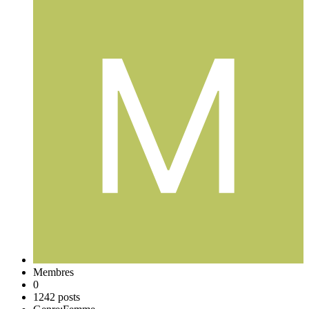
Membres
0
1242 posts