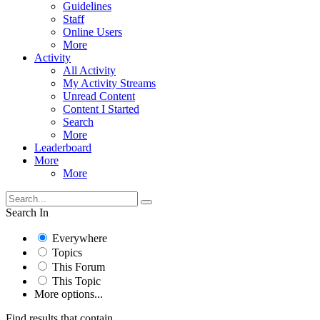
Guidelines
Staff
Online Users
More
Activity
All Activity
My Activity Streams
Unread Content
Content I Started
Search
More
Leaderboard
More
More
Search In
Everywhere
Topics
This Forum
This Topic
More options...
Find results that contain...