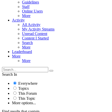
Guidelines
Staff
Online Users
More
Activity
All Activity
My Activity Streams
Unread Content
Content I Started
Search
More
Leaderboard
More
More
Search In
Everywhere
Topics
This Forum
This Topic
More options...
Find results that contain...