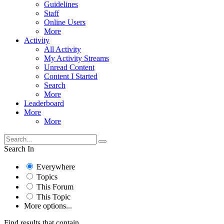
Guidelines
Staff
Online Users
More
Activity
All Activity
My Activity Streams
Unread Content
Content I Started
Search
More
Leaderboard
More
More
Search In
Everywhere
Topics
This Forum
This Topic
More options...
Find results that contain...