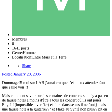
Membres
0
1641 posts
Genre:
Homme
Localisation:
Entre Mars et la Terre
Share
Posted
January 20, 2006
Dommage!!! moi sur LAB j'aurai cru que c'était eux attendez faut
que j'aille voir!!!
Mais comment savoir sur des centaines de concerts si il n'y a pas eu
de fausse notes a moins d'être a tous les concert où ils ont joués
Engel!! (impossible a verifier) et alors dans se cas il ne font jamais
une fausse note a la guitarre??? et Flake au Synté non plus?? pit en