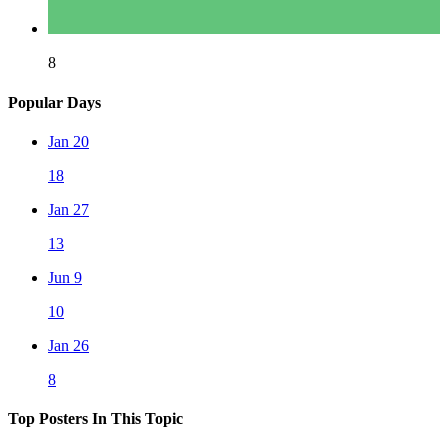
8
Popular Days
Jan 20
18
Jan 27
13
Jun 9
10
Jan 26
8
Top Posters In This Topic