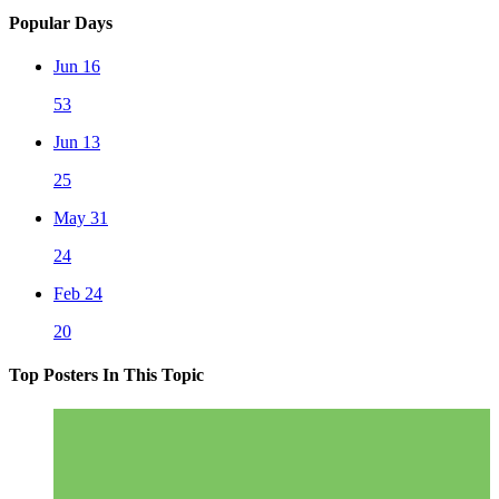
Popular Days
Jun 16
53
Jun 13
25
May 31
24
Feb 24
20
Top Posters In This Topic