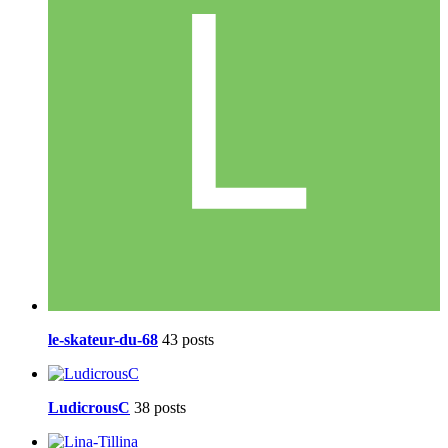
le-skateur-du-68
43 posts
LudicrousC
38 posts