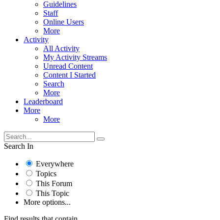
Guidelines
Staff
Online Users
More
Activity
All Activity
My Activity Streams
Unread Content
Content I Started
Search
More
Leaderboard
More
More
Search In
Everywhere
Topics
This Forum
This Topic
More options...
Find results that contain...