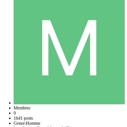
Membres
0
1641 posts
Genre:
Homme