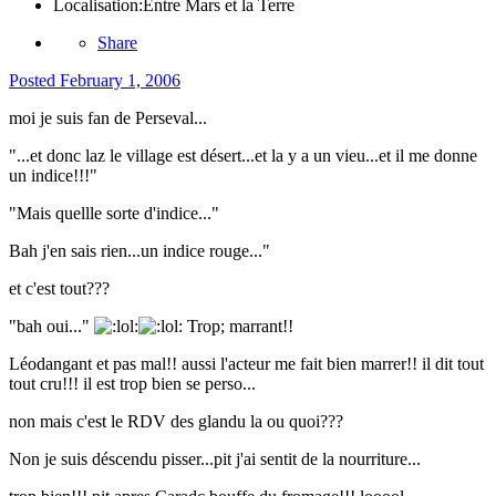
Localisation:
Entre Mars et la Terre
Share
Posted
February 1, 2006
moi je suis fan de Perseval...
"...et donc laz le village est désert...et la y a un vieu...et il me donne
un indice!!!"
"Mais quellle sorte d'indice..."
Bah j'en sais rien...un indice rouge..."
et c'est tout???
"bah oui..."
Trop; marrant!!
Léodangant et pas mal!! aussi l'acteur me fait bien marrer!! il dit tout
tout cru!!! il est trop bien se perso...
non mais c'est le RDV des glandu la ou quoi???
Non je suis déscendu pisser...pit j'ai sentit de la nourriture...