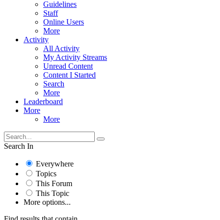
Guidelines
Staff
Online Users
More
Activity
All Activity
My Activity Streams
Unread Content
Content I Started
Search
More
Leaderboard
More
More
Search In
Everywhere
Topics
This Forum
This Topic
More options...
Find results that contain...