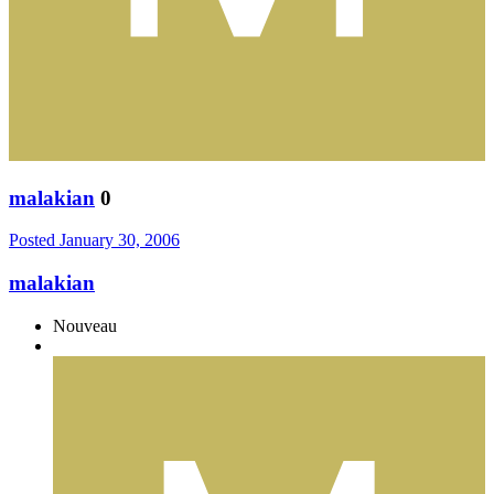
malakian
0
Posted
January 30, 2006
malakian
Nouveau