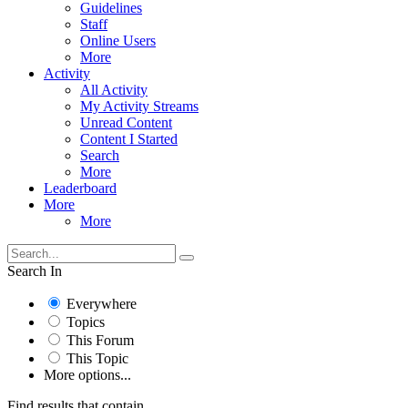
Guidelines
Staff
Online Users
More
Activity
All Activity
My Activity Streams
Unread Content
Content I Started
Search
More
Leaderboard
More
More
Search In
Everywhere
Topics
This Forum
This Topic
More options...
Find results that contain...