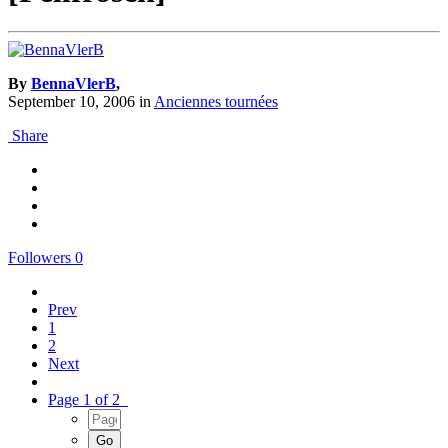
By
BennaVlerB
,
September 10, 2006
in
Anciennes tournées
Share
Followers
0
Prev
1
2
Next
Page 1 of 2