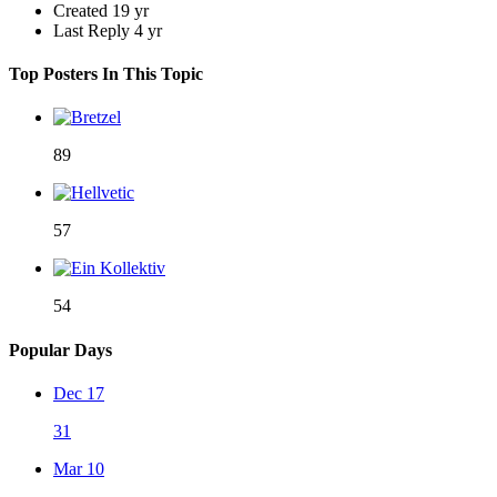
Created
19 yr
Last Reply
4 yr
Top Posters In This Topic
89
57
54
Popular Days
Dec 17
31
Mar 10