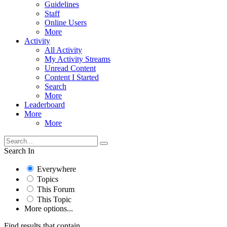
Guidelines
Staff
Online Users
More
Activity
All Activity
My Activity Streams
Unread Content
Content I Started
Search
More
Leaderboard
More
More
Search In
Everywhere
Topics
This Forum
This Topic
More options...
Find results that contain...