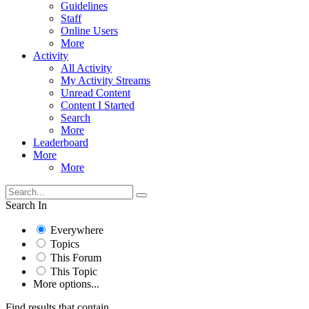
Guidelines
Staff
Online Users
More
Activity
All Activity
My Activity Streams
Unread Content
Content I Started
Search
More
Leaderboard
More
More
Search In
Everywhere
Topics
This Forum
This Topic
More options...
Find results that contain...