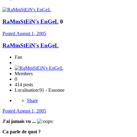
RaMmStEiN's EnGeL
0
Posted
August 1, 2005
RaMmStEiN's EnGeL
Fan
Membres
0
414 posts
Localisation:
91 - Essonne
Share
Posted
August 1, 2005
J'ai jamais vu ...
Ca parle de quoi ?