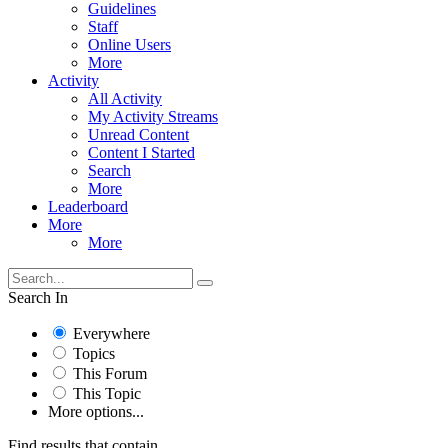
Guidelines
Staff
Online Users
More
Activity
All Activity
My Activity Streams
Unread Content
Content I Started
Search
More
Leaderboard
More
More
Search In
Everywhere
Topics
This Forum
This Topic
More options...
Find results that contain...