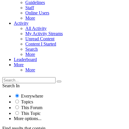
Guidelines
Staff
Online Users
More
Activity
All Activity
My Activity Streams
Unread Content
Content I Started
Search
More
Leaderboard
More
More
Search In
Everywhere
Topics
This Forum
This Topic
More options...
Find results that contain...