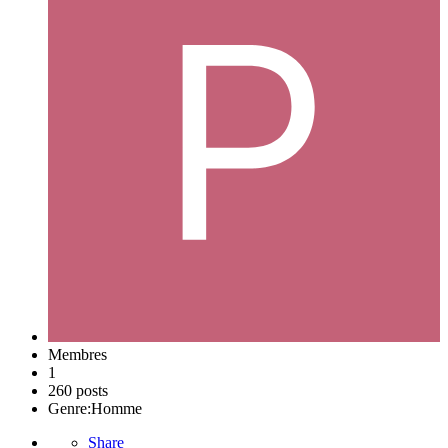
Membres
1
260 posts
Genre:
Homme
Share