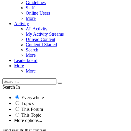
Guidelines
Staff
Online Users
More
Activity
All Activity
My Activity Streams
Unread Content
Content I Started
Search
More
Leaderboard
More
More
Search In
Everywhere
Topics
This Forum
This Topic
More options...
Find results that contain...