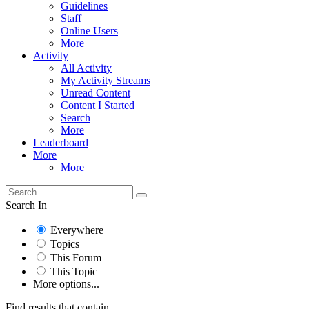
Guidelines
Staff
Online Users
More
Activity
All Activity
My Activity Streams
Unread Content
Content I Started
Search
More
Leaderboard
More
More
Search In
Everywhere
Topics
This Forum
This Topic
More options...
Find results that contain...