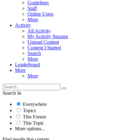
Guidelines
Staff
Online Users
More
Activity
All Activity
My Activity Streams
Unread Content
Content I Started
Search
More
Leaderboard
More
More
Search In
Everywhere
Topics
This Forum
This Topic
More options...
Find results that contain...