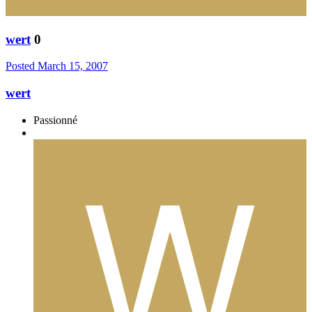
wert
0
Posted
March 15, 2007
wert
Passionné