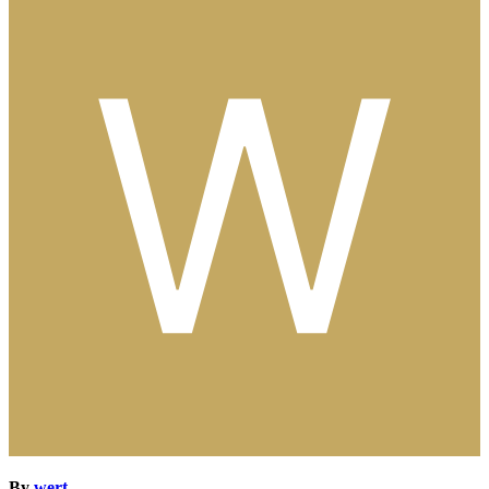
By
wert
,