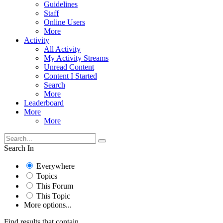
Guidelines
Staff
Online Users
More
Activity
All Activity
My Activity Streams
Unread Content
Content I Started
Search
More
Leaderboard
More
More
Search In
Everywhere
Topics
This Forum
This Topic
More options...
Find results that contain...