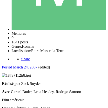
Membres
0
1641 posts
Genre:
Homme
Localisation:
Entre Mars et la Terre
Share
Posted
March 24, 2007
(edited)
Réalisé par
Zack Snyder
Avec
Gerard Butler, Lena Headey, Rodrigo Santoro
Film américain.