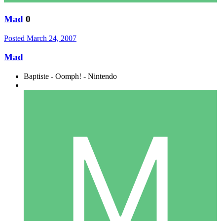
Mad
0
Posted
March 24, 2007
Mad
Baptiste - Oomph! - Nintendo