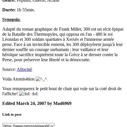
Genre:
Péplum, Guerre, Action
Durée:
1h 55min.
Synopsis:
Adapté du roman graphique de Frank Miller, 300 est un récit épique
de la Bataille des Thermopyles, qui opposa en l'an - 480 le roi
Léonidas et 300 soldats spartiates à Xerxès et l'immense armée
perse. Face à un invincible ennemi, les 300 déployèrent jusqu'à leur
dernier souffle un courage surhumain ; leur vaillance et leur
héroïque sacrifice inspirèrent toute la Grèce à se dresser contre la
Perse, pour préserver leur liberté et la démocratie.
Source:
Allociné
Voila Atomis4tion
Vous remarquerez le petit bout de chair qui vole sur la coté droit de
l'affiche!
:lol:
Edited
March 24, 2007
by Mad6969
Link to post