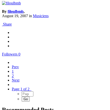
By
filoulbmb
,
August 19, 2007
in
Musiciens
Share
Followers
0
Prev
1
2
Next
Page 1 of 2
Recommended Posts