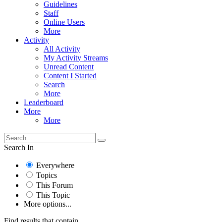
Guidelines
Staff
Online Users
More
Activity
All Activity
My Activity Streams
Unread Content
Content I Started
Search
More
Leaderboard
More
More
Search In
Everywhere
Topics
This Forum
This Topic
More options...
Find results that contain...