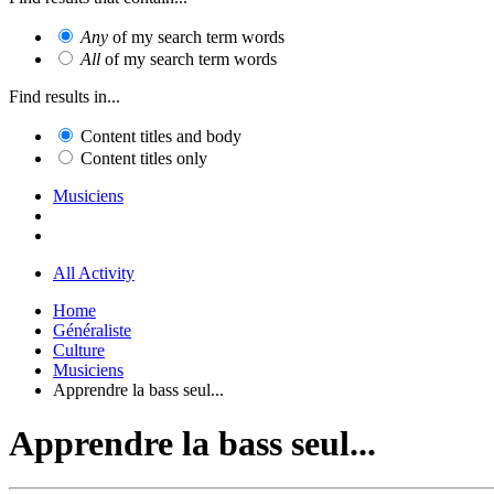
Any
of my search term words
All
of my search term words
Find results in...
Content titles and body
Content titles only
Musiciens
All Activity
Home
Généraliste
Culture
Musiciens
Apprendre la bass seul...
Apprendre la bass seul...