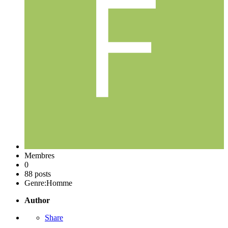
Membres
0
88 posts
Genre:
Homme
Author
Share