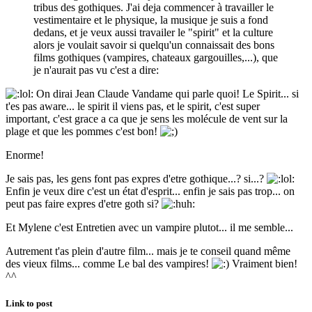
tribus des gothiques. J'ai deja commencer à travailler le
vestimentaire et le physique, la musique je suis a fond
dedans, et je veux aussi travailer le "spirit" et la culture
alors je voulait savoir si quelqu'un connaissait des bons
films gothiques (vampires, chateaux gargouilles,...), que
je n'aurait pas vu c'est a dire:
On dirai Jean Claude Vandame qui parle quoi! Le Spirit... si
t'es pas aware... le spirit il viens pas, et le spirit, c'est super
important, c'est grace a ca que je sens les molécule de vent sur la
plage et que les pommes c'est bon!
Enorme!
Je sais pas, les gens font pas expres d'etre gothique...? si...?
Enfin je veux dire c'est un état d'esprit... enfin je sais pas trop... on
peut pas faire expres d'etre goth si?
Et Mylene c'est Entretien avec un vampire plutot... il me semble...
Autrement t'as plein d'autre film... mais je te conseil quand même
des vieux films... comme Le bal des vampires!
Vraiment bien!
^^
Link to post