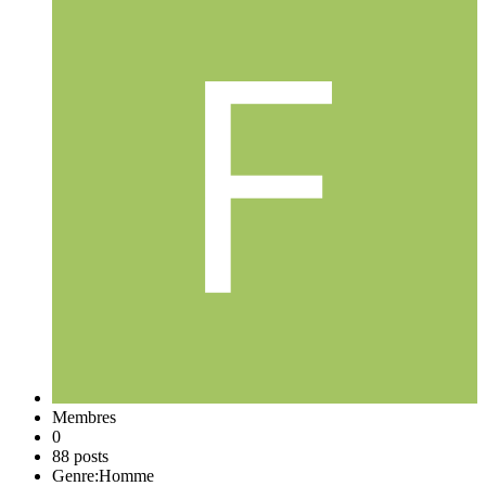
Membres
0
88 posts
Genre:
Homme