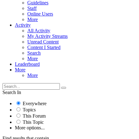
Guidelines
Staff
Online Users
More
Activity
All Activity
My Activity Streams
Unread Content
Content I Started
Search
More
Leaderboard
More
More
Search In
Everywhere
Topics
This Forum
This Topic
More options...
Find results that contain...