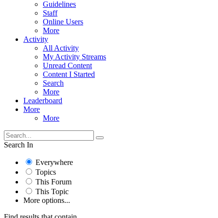
Guidelines
Staff
Online Users
More
Activity
All Activity
My Activity Streams
Unread Content
Content I Started
Search
More
Leaderboard
More
More
Search In
Everywhere
Topics
This Forum
This Topic
More options...
Find results that contain...