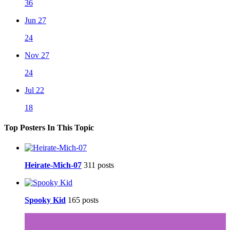
36
Jun 27
24
Nov 27
24
Jul 22
18
Top Posters In This Topic
Heirate-Mich-07
311 posts
Spooky Kid
165 posts