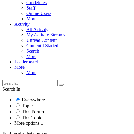
Guidelines
Staff
Online Users
More
Activity
All Activity
My Activity Streams
Unread Content
Content I Started
Search
More
Leaderboard
More
More
Search In
Everywhere
Topics
This Forum
This Topic
More options...
Find results that contain...