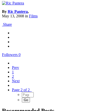
By
Ric Pantera
,
May 13, 2008
in
Films
Share
Followers
0
Prev
1
2
Next
Page 2 of 2
Recommended Posts