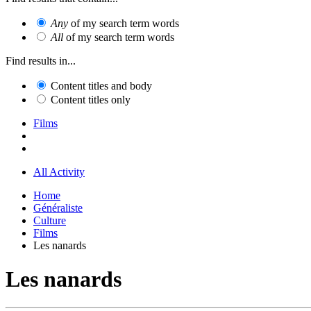
Any
of my search term words
All
of my search term words
Find results in...
Content titles and body
Content titles only
Films
All Activity
Home
Généraliste
Culture
Films
Les nanards
Les nanards