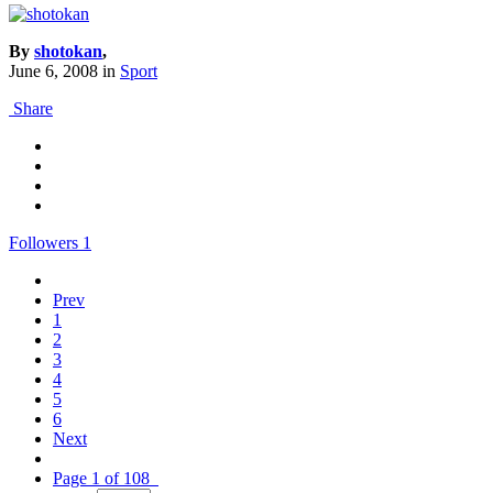
By
shotokan
,
June 6, 2008
in
Sport
Share
Followers
1
Prev
1
2
3
4
5
6
Next
Page 1 of 108