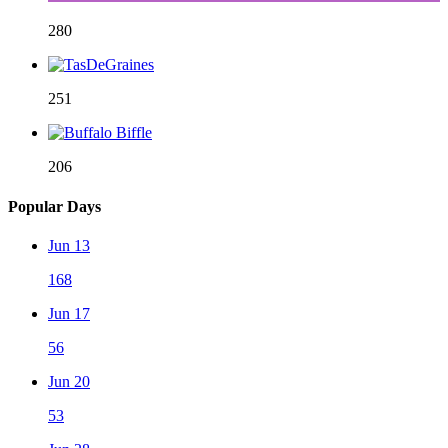
280
251
206
Popular Days
Jun 13
168
Jun 17
56
Jun 20
53