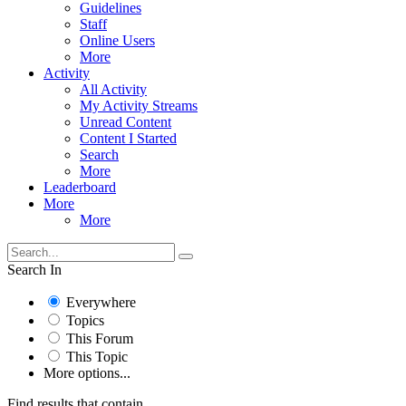
Guidelines
Staff
Online Users
More
Activity
All Activity
My Activity Streams
Unread Content
Content I Started
Search
More
Leaderboard
More
More
Search In
Everywhere
Topics
This Forum
This Topic
More options...
Find results that contain...