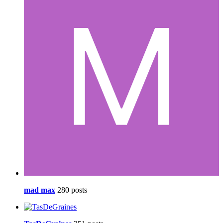
mad max
280 posts