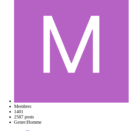
Membres
1401
2587 posts
Genre:
Homme