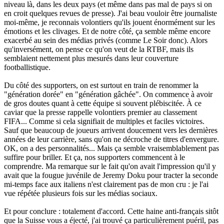
niveau là, dans les deux pays (et même dans pas mal de pays si on
en croit quelques revues de presse). J'ai beau vouloir être journaliste
moi-même, je reconnais volontiers qu'ils jouent énormément sur les
émotions et les clivages. Et de notre côté, ça semble même encore
exacerbé au sein des médias privés (comme Le Soir donc). Alors
qu'inversément, on pense ce qu'on veut de la RTBF, mais ils
semblaient nettement plus mesurés dans leur couverture
footballistique.
Du côté des supporters, on est surtout en train de renommer la
"génération dorée" en "génération gâchée". On commence à avoir
de gros doutes quant à cette équipe si souvent plébiscitée. À ce
caviar que la presse rappelle volontiers premier au classement
FIFA... Comme si cela signifiait de multiples et faciles victoires.
Sauf que beaucoup de joueurs arrivent doucement vers les dernières
années de leur carrière, sans qu'on ne décroche de titres d'envergure.
OK, on a des personnalités... Mais ça semble vraisemblablement pas
suffire pour briller. Et ça, nos supporters commencent à le
comprendre. Ma remarque sur le fait qu'on avait l'impression qu'il y
avait que la fougue juvénile de Jeremy Doku pour tracter la seconde
mi-temps face aux italiens n'est clairement pas de mon cru : je l'ai
vue répétée plusieurs fois sur les médias sociaux.
Et pour conclure : totalement d'accord. Cette haine anti-français sitôt
que la Suisse vous a éjecté, j'ai trouvé ça particulièrement puéril, pas