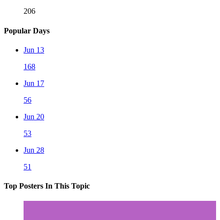
206
Popular Days
Jun 13
168
Jun 17
56
Jun 20
53
Jun 28
51
Top Posters In This Topic