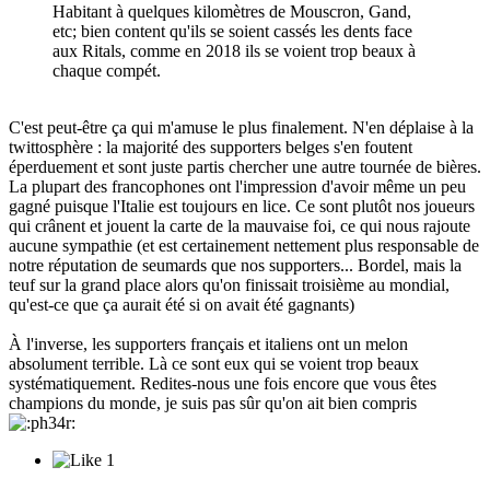
Habitant à quelques kilomètres de Mouscron, Gand,
etc; bien content qu'ils se soient cassés les dents face
aux Ritals, comme en 2018 ils se voient trop beaux à
chaque compét.
C'est peut-être ça qui m'amuse le plus finalement. N'en déplaise à la
twittosphère : la majorité des supporters belges s'en foutent
éperduement et sont juste partis chercher une autre tournée de bières.
La plupart des francophones ont l'impression d'avoir même un peu
gagné puisque l'Italie est toujours en lice. Ce sont plutôt nos joueurs
qui crânent et jouent la carte de la mauvaise foi, ce qui nous rajoute
aucune sympathie (et est certainement nettement plus responsable de
notre réputation de seumards que nos supporters... Bordel, mais la
teuf sur la grand place alors qu'on finissait troisième au mondial,
qu'est-ce que ça aurait été si on avait été gagnants)
À l'inverse, les supporters français et italiens ont un melon
absolument terrible. Là ce sont eux qui se voient trop beaux
systématiquement. Redites-nous une fois encore que vous êtes
champions du monde, je suis pas sûr qu'on ait bien compris
1