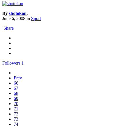
By
shotokan
,
June 6, 2008
in
Sport
Share
Followers
1
Prev
66
67
68
69
70
71
72
73
74