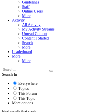
Guidelines
Staff
Online Users
More
Activity
All Activity
My Activity Streams
Unread Content
Content I Started
Search
More
Leaderboard
More
More
Search In
Everywhere
Topics
This Forum
This Topic
More options...
Find results that contain...