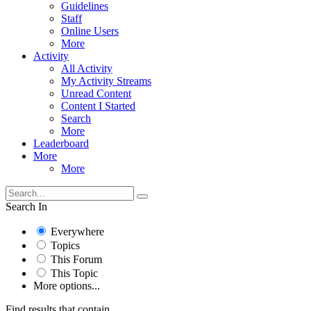
Guidelines
Staff
Online Users
More
Activity
All Activity
My Activity Streams
Unread Content
Content I Started
Search
More
Leaderboard
More
More
Search In
Everywhere
Topics
This Forum
This Topic
More options...
Find results that contain...