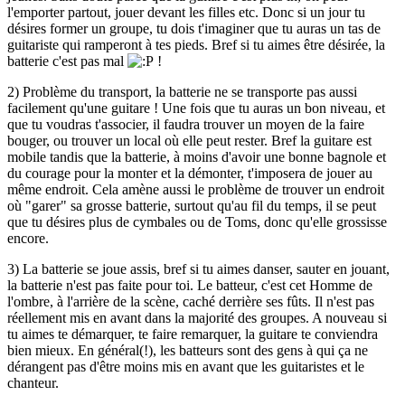
l'emporter partout, jouer devant les filles etc. Donc si un jour tu
désires former un groupe, tu dois t'imaginer que tu auras un tas de
guitariste qui ramperont à tes pieds. Bref si tu aimes être désirée, la
batterie c'est pas mal
!
2) Problème du transport, la batterie ne se transporte pas aussi
facilement qu'une guitare ! Une fois que tu auras un bon niveau, et
que tu voudras t'associer, il faudra trouver un moyen de la faire
bouger, ou trouver un local où elle peut rester. Bref la guitare est
mobile tandis que la batterie, à moins d'avoir une bonne bagnole et
du courage pour la monter et la démonter, t'imposera de jouer au
même endroit. Cela amène aussi le problème de trouver un endroit
où "garer" sa grosse batterie, surtout qu'au fil du temps, il se peut
que tu désires plus de cymbales ou de Toms, donc qu'elle grossisse
encore.
3) La batterie se joue assis, bref si tu aimes danser, sauter en jouant,
la batterie n'est pas faite pour toi. Le batteur, c'est cet Homme de
l'ombre, à l'arrière de la scène, caché derrière ses fûts. Il n'est pas
réellement mis en avant dans la majorité des groupes. A nouveau si
tu aimes te démarquer, te faire remarquer, la guitare te conviendra
bien mieux. En général(!), les batteurs sont des gens à qui ça ne
dérangent pas d'être moins mis en avant que les guitaristes et le
chanteur.