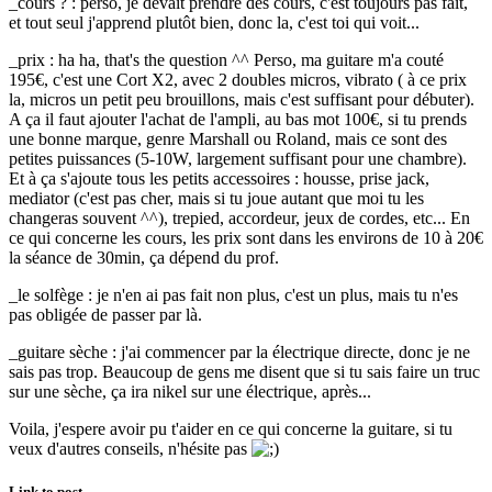
_cours ? : perso, je devait prendre des cours, c'est toujours pas fait,
et tout seul j'apprend plutôt bien, donc la, c'est toi qui voit...
_prix : ha ha, that's the question ^^ Perso, ma guitare m'a couté
195€, c'est une Cort X2, avec 2 doubles micros, vibrato ( à ce prix
la, micros un petit peu brouillons, mais c'est suffisant pour débuter).
A ça il faut ajouter l'achat de l'ampli, au bas mot 100€, si tu prends
une bonne marque, genre Marshall ou Roland, mais ce sont des
petites puissances (5-10W, largement suffisant pour une chambre).
Et à ça s'ajoute tous les petits accessoires : housse, prise jack,
mediator (c'est pas cher, mais si tu joue autant que moi tu les
changeras souvent ^^), trepied, accordeur, jeux de cordes, etc... En
ce qui concerne les cours, les prix sont dans les environs de 10 à 20€
la séance de 30min, ça dépend du prof.
_le solfège : je n'en ai pas fait non plus, c'est un plus, mais tu n'es
pas obligée de passer par là.
_guitare sèche : j'ai commencer par la électrique directe, donc je ne
sais pas trop. Beaucoup de gens me disent que si tu sais faire un truc
sur une sèche, ça ira nikel sur une électrique, après...
Voila, j'espere avoir pu t'aider en ce qui concerne la guitare, si tu
veux d'autres conseils, n'hésite pas
Link to post