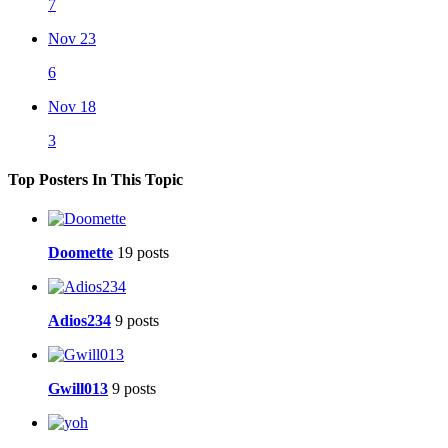
7
Nov 23
6
Nov 18
3
Top Posters In This Topic
Doomette
19 posts
Adios234
9 posts
Gwill013
9 posts