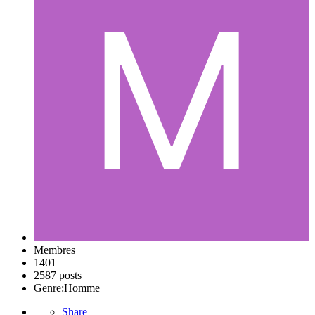
Membres
1401
2587 posts
Genre:
Homme
Share