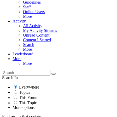
Guidelines
Staff
Online Users
More
Activity
All Activity
My Activity Streams
Unread Content
Content I Started
Search
More
Leaderboard
More
More
Search In
Everywhere
Topics
This Forum
This Topic
More options...
Find results that contain...