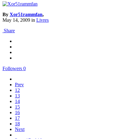
By
Xor51rammfan
,
May 14, 2009
in
Livres
Share
Followers
0
Prev
12
13
14
15
16
17
18
Next