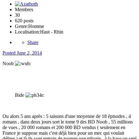
Membres
30
620 posts
Genre:
Homme
Localisation:
Haut - Rhin
Share
Posted
June 2, 2014
Noob
Bide
Ou alors 5 ans après : 5 saisons d'une moyenne de 18 épisodes , 4
romans , dans deux jours sort le
tome 9 des BD Noob
, 55 millions
de vues , 20 000 romans et 200 000 BD vendus ( seulement en
France je suppose mais c'est déjà bien pour un mec qui voulait
délirer ) et là ils sont entrain de tourner une trilogie , à la base un seul