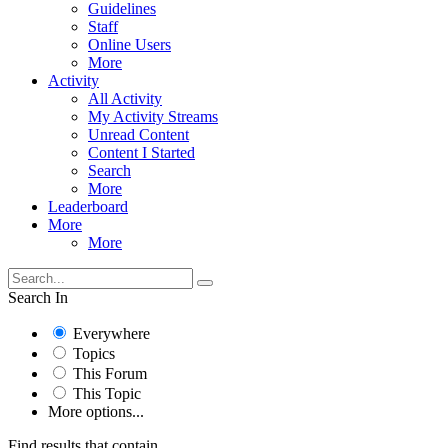
Guidelines
Staff
Online Users
More
Activity
All Activity
My Activity Streams
Unread Content
Content I Started
Search
More
Leaderboard
More
More
Search In
Everywhere
Topics
This Forum
This Topic
More options...
Find results that contain...