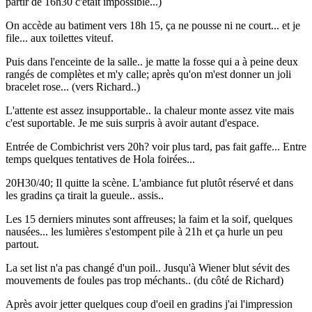
partir de 16h30 c'était impossible...)
On accède au batiment vers 18h 15, ça ne pousse ni ne court... et je
file... aux toilettes viteuf.
Puis dans l'enceinte de la salle.. je matte la fosse qui a à peine deux
rangés de complètes et m'y calle; après qu'on m'est donner un joli
bracelet rose... (vers Richard..)
L'attente est assez insupportable.. la chaleur monte assez vite mais
c'est suportable. Je me suis surpris à avoir autant d'espace.
Entrée de Combichrist vers 20h? voir plus tard, pas fait gaffe... Entre
temps quelques tentatives de Hola foirées...
20H30/40; Il quitte la scène. L'ambiance fut plutôt réservé et dans
les gradins ça tirait la gueule.. assis..
Les 15 derniers minutes sont affreuses; la faim et la soif, quelques
nausées... les lumières s'estompent pile à 21h et ça hurle un peu
partout.
La set list n'a pas changé d'un poil.. Jusqu'à Wiener blut sévit des
mouvements de foules pas trop méchants.. (du côté de Richard)
Après avoir jetter quelques coup d'oeil en gradins j'ai l'impression