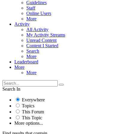
Guidelines
Staff
Online Users
More
Activity
All Activity
My Activity Streams
Unread Content
Content I Started
Search
More
Leaderboard
More
More
Search In
Everywhere
Topics
This Forum
This Topic
More options...
Find results that contain...