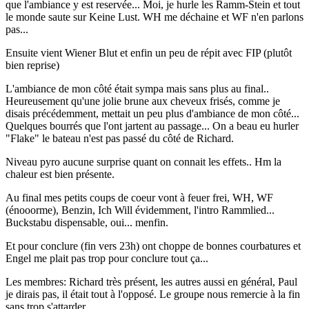
que l'ambiance y est reservée... Moi, je hurle les Ramm-Stein et tout
le monde saute sur Keine Lust. WH me déchaine et WF n'en parlons
pas...
Ensuite vient Wiener Blut et enfin un peu de répit avec FIP (plutôt
bien reprise)
L'ambiance de mon côté était sympa mais sans plus au final..
Heureusement qu'une jolie brune aux cheveux frisés, comme je
disais précédemment, mettait un peu plus d'ambiance de mon côté...
Quelques bourrés que l'ont jartent au passage... On a beau eu hurler
"Flake" le bateau n'est pas passé du côté de Richard.
Niveau pyro aucune surprise quant on connait les effets.. Hm la
chaleur est bien présente.
Au final mes petits coups de coeur vont à feuer frei, WH, WF
(énooorme), Benzin, Ich Will évidemment, l'intro Rammlied...
Buckstabu dispensable, oui... menfin.
Et pour conclure (fin vers 23h) ont choppe de bonnes courbatures et
Engel me plait pas trop pour conclure tout ça...
Les membres: Richard très présent, les autres aussi en général, Paul
je dirais pas, il était tout à l'opposé. Le groupe nous remercie à la fin
sans trop s'attarder.