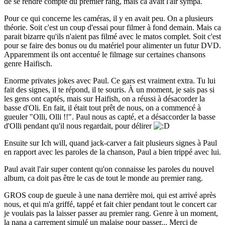
de se rendre compte du premier rang, mais ca avait l'air sympa.
Pour ce qui concerne les caméras, il y en avait peu. On a plusieurs
théorie. Soit c'est un coup d'essai pour filmer à fond demain. Mais ca
parait bizarre qu'ils n'aient pas filmé avec le matos complet. Soit c'est
pour se faire des bonus ou du matériel pour alimenter un futur DVD.
Apparemment ils ont accentué le filmage sur certaines chansons
genre Haifisch.
Enorme privates jokes avec Paul. Ce gars est vraiment extra. Tu lui
fait des signes, il te répond, il te souris. À un moment, je sais pas si
les gens ont captés, mais sur Haifish, on a réussi à désacorder la
basse d'Oli. En fait, il était tout prêt de nous, on a commencé à
gueuler "Olli, Olli !!". Paul nous as capté, et a désaccorder la basse
d'Olli pendant qu'il nous regardait, pour délirer
Ensuite sur Ich will, quand jack-carver a fait plusieurs signes à Paul
en rapport avec les paroles de la chanson, Paul a bien trippé avec lui.
Paul avait l'air super content qu'on connaisse les paroles du nouvel
album, ca doit pas être le cas de tout le monde au premier rang.
GROS coup de gueule à une nana derrière moi, qui est arrivé après
nous, et qui m'a griffé, tappé et fait chier pendant tout le concert car
je voulais pas la laisser passer au premier rang. Genre à un moment,
la nana a carrement simulé un malaise pour passer... Merci de