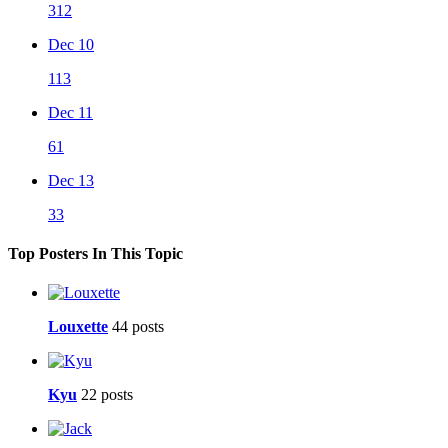
312
Dec 10
113
Dec 11
61
Dec 13
33
Top Posters In This Topic
Louxette
44 posts
Kyu
22 posts