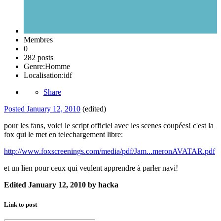
Membres
0
282 posts
Genre:
Homme
Localisation:
idf
Share
Posted
January 12, 2010
(edited)
pour les fans, voici le script officiel avec les scenes coupées! c'est la
fox qui le met en telechargement libre:
http://www.foxscreenings.com/media/pdf/Jam...meronAVATAR.pdf
et un lien pour ceux qui veulent apprendre à parler navi!
Edited
January 12, 2010
by hacka
Link to post