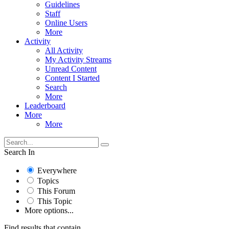
Guidelines
Staff
Online Users
More
Activity
All Activity
My Activity Streams
Unread Content
Content I Started
Search
More
Leaderboard
More
More
Search In
Everywhere
Topics
This Forum
This Topic
More options...
Find results that contain...